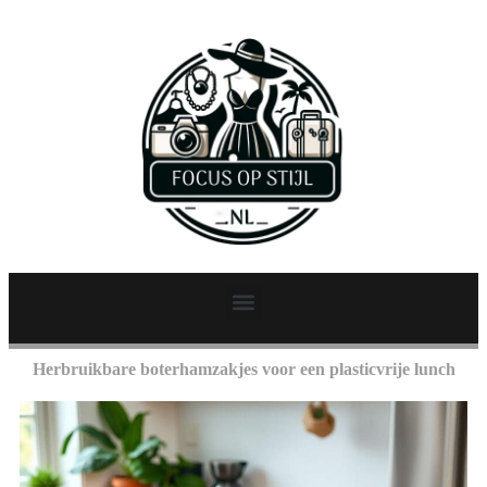
Herbruikbare boterhamzakjes voor een plasticvrije lunch