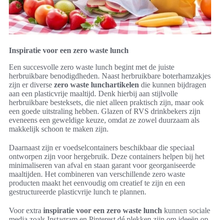
Inspiratie voor een zero waste lunch
Een succesvolle zero waste lunch begint met de juiste
herbruikbare benodigdheden. Naast herbruikbare boterhamzakjes
zijn er diverse
zero waste lunchartikelen
die kunnen bijdragen
aan een plasticvrije maaltijd. Denk hierbij aan stijlvolle
herbruikbare besteksets, die niet alleen praktisch zijn, maar ook
een goede uitstraling hebben. Glazen of RVS drinkbekers zijn
eveneens een geweldige keuze, omdat ze zowel duurzaam als
makkelijk schoon te maken zijn.
Daarnaast zijn er voedselcontainers beschikbaar die speciaal
ontworpen zijn voor hergebruik. Deze containers helpen bij het
minimaliseren van afval en staan garant voor georganiseerde
maaltijden. Het combineren van verschillende zero waste
producten maakt het eenvoudig om creatief te zijn en een
gestructureerde plasticvrije lunch te plannen.
Voor extra
inspiratie voor een zero waste lunch
kunnen sociale
media zoals Instagram en Pinterest dé plekken zijn om ideeën op