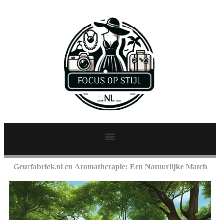
Geurfabriek.nl en Aromatherapie: Een Natuurlijke Match