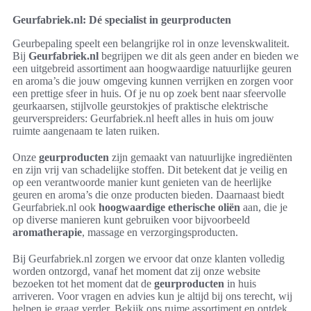
Geurfabriek.nl: Dé specialist in geurproducten
Geurbepaling speelt een belangrijke rol in onze levenskwaliteit.
Bij
Geurfabriek.nl
begrijpen we dit als geen ander en bieden we
een uitgebreid assortiment aan hoogwaardige natuurlijke geuren
en aroma’s die jouw omgeving kunnen verrijken en zorgen voor
een prettige sfeer in huis. Of je nu op zoek bent naar sfeervolle
geurkaarsen, stijlvolle geurstokjes of praktische elektrische
geurverspreiders: Geurfabriek.nl heeft alles in huis om jouw
ruimte aangenaam te laten ruiken.
Onze
geurproducten
zijn gemaakt van natuurlijke ingrediënten
en zijn vrij van schadelijke stoffen. Dit betekent dat je veilig en
op een verantwoorde manier kunt genieten van de heerlijke
geuren en aroma’s die onze producten bieden. Daarnaast biedt
Geurfabriek.nl ook
hoogwaardige etherische oliën
aan, die je
op diverse manieren kunt gebruiken voor bijvoorbeeld
aromatherapie
, massage en verzorgingsproducten.
Bij Geurfabriek.nl zorgen we ervoor dat onze klanten volledig
worden ontzorgd, vanaf het moment dat zij onze website
bezoeken tot het moment dat de
geurproducten
in huis
arriveren. Voor vragen en advies kun je altijd bij ons terecht, wij
helpen je graag verder. Bekijk ons ruime assortiment en ontdek