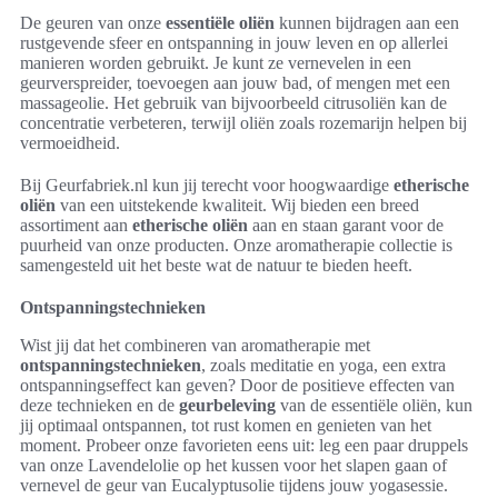
De geuren van onze
essentiële oliën
kunnen bijdragen aan een
rustgevende sfeer en ontspanning in jouw leven en op allerlei
manieren worden gebruikt. Je kunt ze vernevelen in een
geurverspreider, toevoegen aan jouw bad, of mengen met een
massageolie. Het gebruik van bijvoorbeeld citrusoliën kan de
concentratie verbeteren, terwijl oliën zoals rozemarijn helpen bij
vermoeidheid.
Bij Geurfabriek.nl kun jij terecht voor hoogwaardige
etherische
oliën
van een uitstekende kwaliteit. Wij bieden een breed
assortiment aan
etherische oliën
aan en staan garant voor de
puurheid van onze producten. Onze aromatherapie collectie is
samengesteld uit het beste wat de natuur te bieden heeft.
Ontspanningstechnieken
Wist jij dat het combineren van aromatherapie met
ontspanningstechnieken
, zoals meditatie en yoga, een extra
ontspanningseffect kan geven? Door de positieve effecten van
deze technieken en de
geurbeleving
van de essentiële oliën, kun
jij optimaal ontspannen, tot rust komen en genieten van het
moment. Probeer onze favorieten eens uit: leg een paar druppels
van onze Lavendelolie op het kussen voor het slapen gaan of
vernevel de geur van Eucalyptusolie tijdens jouw yogasessie.