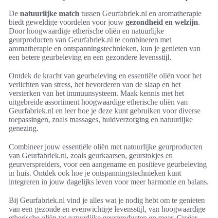
De
natuurlijke match
tussen Geurfabriek.nl en aromatherapie
biedt geweldige voordelen voor jouw
gezondheid en welzijn
.
Door hoogwaardige etherische oliën en natuurlijke
geurproducten van Geurfabriek.nl te combineren met
aromatherapie en ontspanningstechnieken, kun je genieten van
een betere geurbeleving en een gezondere levensstijl.
Ontdek de kracht van geurbeleving en essentiële oliën voor het
verlichten van stress, het bevorderen van de slaap en het
versterken van het immuunsysteem. Maak kennis met het
uitgebreide assortiment hoogwaardige etherische oliën van
Geurfabriek.nl en leer hoe je deze kunt gebruiken voor diverse
toepassingen, zoals massages, huidverzorging en natuurlijke
genezing.
Combineer jouw essentiële oliën met natuurlijke geurproducten
van Geurfabriek.nl, zoals geurkaarsen, geurstokjes en
geurverspreiders, voor een aangename en positieve geurbeleving
in huis. Ontdek ook hoe je ontspanningstechnieken kunt
integreren in jouw dagelijks leven voor meer harmonie en balans.
Bij Geurfabriek.nl vind je alles wat je nodig hebt om te genieten
van een gezonde en evenwichtige levensstijl, van hoogwaardige
etherische oliën tot natuurlijke geurproducten en meer. Creëer