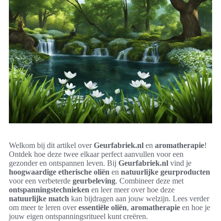
Welkom bij dit artikel over
Geurfabriek.nl
en
aromatherapie
!
Ontdek hoe deze twee elkaar perfect aanvullen voor een
gezonder en ontspannen leven. Bij
Geurfabriek.nl
vind je
hoogwaardige etherische oliën
en
natuurlijke geurproducten
voor een verbeterde
geurbeleving
. Combineer deze met
ontspanningstechnieken
en leer meer over hoe deze
natuurlijke match
kan bijdragen aan jouw welzijn. Lees verder
om meer te leren over
essentiële oliën
,
aromatherapie
en hoe je
jouw eigen ontspanningsritueel kunt creëren.