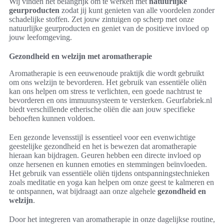
Wij vinden het belangrijk om te werken met
natuurlijke
geurproducten
zodat jij kunt genieten van alle voordelen zonder
schadelijke stoffen. Zet jouw zintuigen op scherp met onze
natuurlijke geurproducten en geniet van de positieve invloed op
jouw leefomgeving.
Gezondheid en welzijn met aromatherapie
Aromatherapie is een eeuwenoude praktijk die wordt gebruikt
om ons welzijn te bevorderen. Het gebruik van essentiële oliën
kan ons helpen om stress te verlichten, een goede nachtrust te
bevorderen en ons immuunsysteem te versterken. Geurfabriek.nl
biedt verschillende etherische oliën die aan jouw specifieke
behoeften kunnen voldoen.
Een gezonde levensstijl is essentieel voor een evenwichtige
geestelijke gezondheid en het is bewezen dat aromatherapie
hieraan kan bijdragen. Geuren hebben een directe invloed op
onze hersenen en kunnen emoties en stemmingen beïnvloeden.
Het gebruik van essentiële oliën tijdens ontspanningstechnieken
zoals meditatie en yoga kan helpen om onze geest te kalmeren en
te ontspannen, wat bijdraagt aan onze algehele
gezondheid en
welzijn
.
Door het integreren van aromatherapie in onze dagelijkse routine,