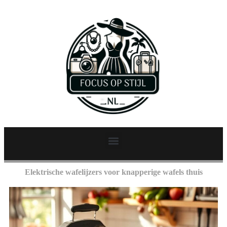
Elektrische wafelijzers voor knapperige wafels thuis