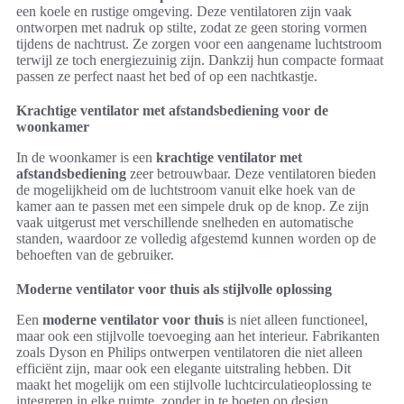
een koele en rustige omgeving. Deze ventilatoren zijn vaak
ontworpen met nadruk op stilte, zodat ze geen storing vormen
tijdens de nachtrust. Ze zorgen voor een aangename luchtstroom
terwijl ze toch energiezuinig zijn. Dankzij hun compacte formaat
passen ze perfect naast het bed of op een nachtkastje.
Krachtige ventilator met afstandsbediening voor de
woonkamer
In de woonkamer is een
krachtige ventilator met
afstandsbediening
zeer betrouwbaar. Deze ventilatoren bieden
de mogelijkheid om de luchtstroom vanuit elke hoek van de
kamer aan te passen met een simpele druk op de knop. Ze zijn
vaak uitgerust met verschillende snelheden en automatische
standen, waardoor ze volledig afgestemd kunnen worden op de
behoeften van de gebruiker.
Moderne ventilator voor thuis als stijlvolle oplossing
Een
moderne ventilator voor thuis
is niet alleen functioneel,
maar ook een stijlvolle toevoeging aan het interieur. Fabrikanten
zoals Dyson en Philips ontwerpen ventilatoren die niet alleen
efficiënt zijn, maar ook een elegante uitstraling hebben. Dit
maakt het mogelijk om een stijlvolle luchtcirculatieoplossing te
integreren in elke ruimte, zonder in te boeten op design.