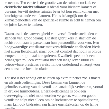
te nemen. Ten eerste is de grootte van de ruimte cruciaal; een
elektrische tafelventilator
is ideaal voor kleinere kamers of
bureaus, terwijl grotere ruimtes beter tot hun recht komen met
krachtige staande ventilatoren. Het is belangrijk om de
klimaatbehoeften van de specifieke ruimte in acht te nemen om
de juiste keuze te maken.
Daarnaast is de aanwezigheid van verschillende snelheden en
standen van groot belang. Dit stelt gebruikers in staat om de
luchtstroom aan te passen aan hun persoonlijke voorkeur. Een
hoogwaardige ventilator met verschillende snelheden
biedt
niet alleen flexibiliteit, maar ook het comfort dat nodig is om de
temperatuur optimaal te reguleren. Kwaliteit speelt ook een
belangrijke rol; een ventilator met een lange levensduur en
betrouwbare prestaties vereist minder onderhoud en zorgt voor
een constante luchtcirculatie.
Tot slot is het handig om te letten op extra functies zoals timers
en afstandsbedieningen. Deze kenmerken kunnen de
gebruikservaring van de ventilator aanzienlijk verbeteren, vooral
in drukke huishoudens. Energie-efficiëntie is ook een
overweging die niet moet worden vergeten, want een goede
ventilator helpt niet alleen om de luchtstroom te optimaliseren,
maar kan ook bijdragen aan lagere energiekosten op de lange
termijn.