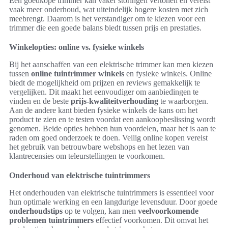
Een goedkope trimmer kan vaker storingen vertonen en vereist
vaak meer onderhoud, wat uiteindelijk hogere kosten met zich
meebrengt. Daarom is het verstandiger om te kiezen voor een
trimmer die een goede balans biedt tussen prijs en prestaties.
Winkelopties: online vs. fysieke winkels
Bij het aanschaffen van een elektrische trimmer kan men kiezen
tussen
online tuintrimmer winkels
en fysieke winkels. Online
biedt de mogelijkheid om prijzen en reviews gemakkelijk te
vergelijken. Dit maakt het eenvoudiger om aanbiedingen te
vinden en de beste
prijs-kwaliteitverhouding
te waarborgen.
Aan de andere kant bieden fysieke winkels de kans om het
product te zien en te testen voordat een aankoopbeslissing wordt
genomen. Beide opties hebben hun voordelen, maar het is aan te
raden om goed onderzoek te doen. Veilig online kopen vereist
het gebruik van betrouwbare webshops en het lezen van
klantrecensies om teleurstellingen te voorkomen.
Onderhoud van elektrische tuintrimmers
Het onderhouden van elektrische tuintrimmers is essentieel voor
hun optimale werking en een langdurige levensduur. Door goede
onderhoudstips
op te volgen, kan men
veelvoorkomende
problemen tuintrimmers
effectief voorkomen. Dit omvat het