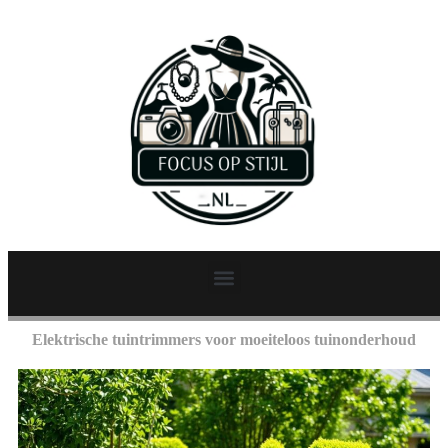
Elektrische tuintrimmers voor moeiteloos tuinonderhoud