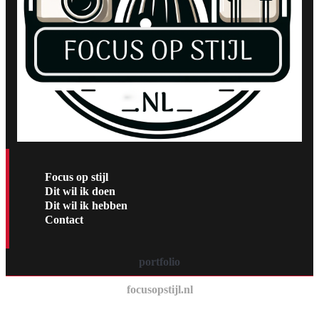
Focus op stijl
Dit wil ik doen
Dit wil ik hebben
Contact
portfolio
focusopstijl.nl