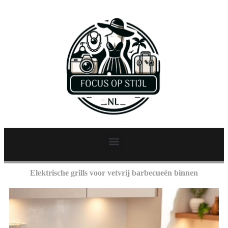
Elektrische grills voor vetvrij barbecueën binnen