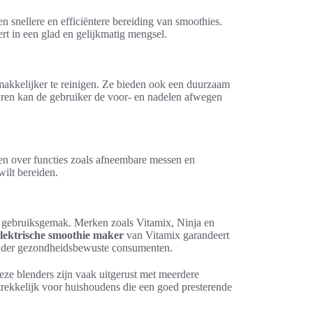
en snellere en efficiëntere bereiding van smoothies.
rt in een glad en gelijkmatig mengsel.
makkelijker te reinigen. Ze bieden ook een duurzaam
euren kan de gebruiker de voor- en nadelen afwegen
ken over functies zoals afneembare messen en
ilt bereiden.
s en gebruiksgemak. Merken zoals Vitamix, Ninja en
elektrische smoothie maker
van Vitamix garandeert
 onder gezondheidsbewuste consumenten.
eze blenders zijn vaak uitgerust met meerdere
ntrekkelijk voor huishoudens die een goed presterende