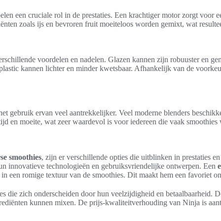
len een cruciale rol in de prestaties. Een krachtiger motor zorgt voor e
ten zoals ijs en bevroren fruit moeiteloos worden gemixt, wat resultee
verschillende voordelen en nadelen. Glazen kannen zijn robuuster en ge
jn plastic kannen lichter en minder kwetsbaar. Afhankelijk van de voork
het gebruik ervan veel aantrekkelijker. Veel moderne blenders beschik
jd en moeite, wat zeer waardevol is voor iedereen die vaak smoothies w
rse smoothies
, zijn er verschillende opties die uitblinken in prestatie
n innovatieve technologieën en gebruiksvriendelijke ontwerpen. Een
rt in een romige textuur van de smoothies. Dit maakt hem een favoriet
s die zich onderscheiden door hun veelzijdigheid en betaalbaarheid. D
ngrediënten kunnen mixen. De prijs-kwaliteitverhouding van Ninja is aa