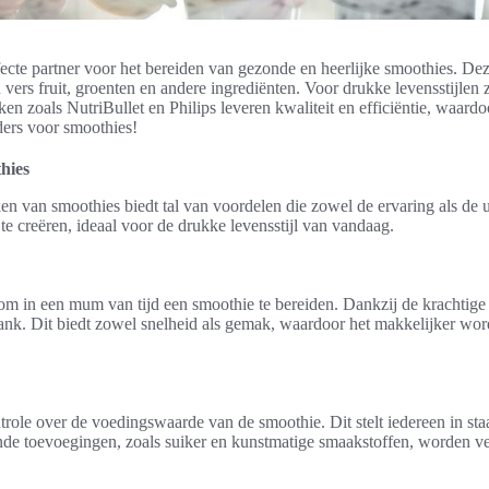
fecte partner voor het bereiden van gezonde en heerlijke smoothies. 
ers fruit, groenten en andere ingrediënten. Voor drukke levensstijlen 
en zoals NutriBullet en Philips leveren kwaliteit en efficiëntie, waard
ders voor smoothies!
hies
en van smoothies biedt tal van voordelen die zowel de ervaring als de 
creëren, ideaal voor de drukke levensstijl van vandaag.
om in een mum van tijd een smoothie te bereiden. Dankzij de krachti
ank. Dit biedt zowel snelheid als gemak, waardoor het makkelijker word
ntrole over de voedingswaarde van de smoothie. Dit stelt iedereen in st
onde toevoegingen, zoals suiker en kunstmatige smaakstoffen, worden v