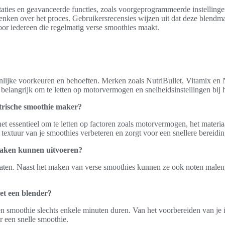
aties en geavanceerde functies, zoals voorgeprogrammeerde instellinge
 denken over het proces. Gebruikersrecensies wijzen uit dat deze blen
oor iedereen die regelmatig verse smoothies maakt.
nlijke voorkeuren en behoeften. Merken zoals NutriBullet, Vitamix en
 belangrijk om te letten op motorvermogen en snelheidsinstellingen bij 
ktrische smoothie maker?
et essentieel om te letten op factoren zoals motorvermogen, het materia
extuur van je smoothies verbeteren en zorgt voor een snellere bereidin
 taken kunnen uitvoeren?
raten. Naast het maken van verse smoothies kunnen ze ook noten malen,
et een blender?
smoothie slechts enkele minuten duren. Van het voorbereiden van je ing
r een snelle smoothie.