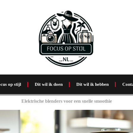
cus op stijl
Dit wil ik doen
Dit wil ik hebben
Cont
Elektrische blenders voor een snelle smoothie