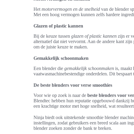
Het
motorvermogen en de snelheid
van de blender spe
Met een hoog vermogen kunnen zelfs hardere ingrediën
Glazen of plastic kannen
Bij de keuze tussen
glazen of plastic kannen
zijn er 
alternatief dat niet vervormt. Aan de andere kant zi
om de juiste keuze te maken.
Gemakkelijk schoonmaken
Een blender die
gemakkelijk schoonmaken
is, maakt 
vaatwasmachinebestendige onderdelen. Dit bespaart ti
De beste blenders voor verse smoothies
Voor wie op zoek is naar de
beste blenders voor ve
Blendtec hebben hun reputatie opgebouwd dankzij hu
een krachtige motor met hoge snelheid, wat resultee
Ninja biedt ook uitstekende smoothie blender machine
instellingen, zodat gebruikers een breed scala aan i
blender zoeken zonder de bank te breken.