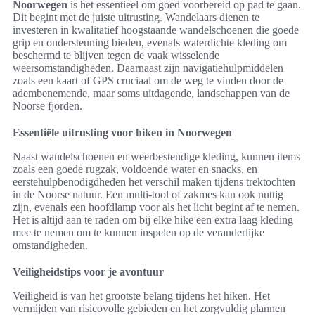
Noorwegen
is het essentieel om goed voorbereid op pad te gaan.
Dit begint met de juiste uitrusting. Wandelaars dienen te
investeren in kwalitatief hoogstaande wandelschoenen die goede
grip en ondersteuning bieden, evenals waterdichte kleding om
beschermd te blijven tegen de vaak wisselende
weersomstandigheden. Daarnaast zijn navigatiehulpmiddelen
zoals een kaart of GPS cruciaal om de weg te vinden door de
adembenemende, maar soms uitdagende, landschappen van de
Noorse fjorden.
Essentiële uitrusting voor hiken in Noorwegen
Naast wandelschoenen en weerbestendige kleding, kunnen items
zoals een goede rugzak, voldoende water en snacks, en
eerstehulpbenodigdheden het verschil maken tijdens trektochten
in de Noorse natuur. Een multi-tool of zakmes kan ook nuttig
zijn, evenals een hoofdlamp voor als het licht begint af te nemen.
Het is altijd aan te raden om bij elke hike een extra laag kleding
mee te nemen om te kunnen inspelen op de veranderlijke
omstandigheden.
Veiligheidstips voor je avontuur
Veiligheid is van het grootste belang tijdens het hiken. Het
vermijden van risicovolle gebieden en het zorgvuldig plannen