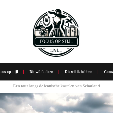
cus op stijl
Dit wil ik doen
Dit wil ik hebben
Cont
Een tour langs de iconische kastelen van Schotland