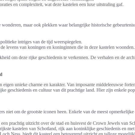
aties en complexiteit, wat deze kastelen een luxe uitstraling gaf.
che wonderen, maar ook plekken waar belangrijke historische gebeurteni
politieke intriges van de tijd weerspiegelen.
ls de levens van koningen en koninginnen die in deze kastelen woonden.
kheid om deze rijke geschiedenis te verkennen. De verhalen en de archit
nd
ijn eigen unieke charme en karakter. Van imposante middeleeuwse forten 
ijke geschiedenis en cultuur van dit prachtige land. Hier zijn enkele po
s niet om de grootste iconen heen. Enkele van de meest opmerkelijke 
t een prachtig uitzicht over de stad en huisvest de Crown Jewels van Sc
ijkste kastelen van Schotland, rijk aan koninklijke geschiedenis en me
ch Ness, biedt dit kasteel een betoverend uitzicht en talloze mogelijk