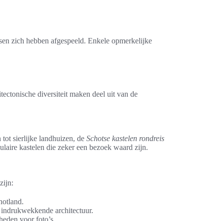
ssen zich hebben afgespeeld. Enkele opmerkelijke
ectonische diversiteit maken deel uit van de
tot sierlijke landhuizen, de
Schotse kastelen rondreis
pulaire kastelen die zeker een bezoek waard zijn.
zijn:
hotland.
t indrukwekkende architectuur.
heden voor foto’s.