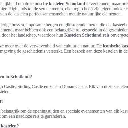
ogelijkheid om de
iconische kastelen Schotland
te verkennen, maar oo
e Highlands tot de serene meren, elke regio heeft zijn eigen unieke c
n van de kastelen perfect samensmelten met de natuurlijke elementen.
derige bossen, imposante bergen en glinsterende meren die elk kasteel
nemend, maar hebben ook een belangrijke rol gespeeld in de geschiedeni
en door het landschap, waardoor hun
Kastelen Schotland reis
onvergete
en ze meer over de verwevenheid van cultuur en natuur. De
iconische ka
mgeving de geschiedenis versterkt. Een bezoek aan deze kastelen in de 
ken in Schotland?
 Castle, Stirling Castle en Eilean Donan Castle. Elk van deze kastelen 
telen.
d?
t belangrijk om de openingstijden en speciale evenementen van elk kaste
om een naadloze reis te garanderen.
 kastelen?