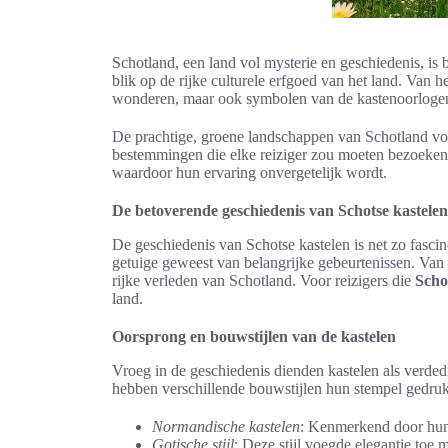
Schotland, een land vol mysterie en geschiedenis, i
blik op de rijke culturele erfgoed van het land. Van h
wonderen, maar ook symbolen van de kastenoorlogen 
De prachtige, groene landschappen van Schotland vo
bestemmingen die elke reiziger zou moeten bezoeken. 
waardoor hun ervaring onvergetelijk wordt.
De betoverende geschiedenis van Schotse kastelen
De geschiedenis van Schotse kastelen is net zo fasc
getuige geweest van belangrijke gebeurtenissen. Van 
rijke verleden van Schotland. Voor reizigers die
Scho
land.
Oorsprong en bouwstijlen van de kastelen
Vroeg in de geschiedenis dienden kastelen als verde
hebben verschillende bouwstijlen hun stempel gedrukt 
Normandische kastelen
: Kenmerkend door hun 
Gotische stijl
: Deze stijl voegde elegantie toe 