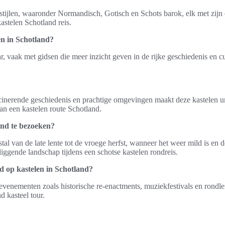
 stijlen, waaronder Normandisch, Gotisch en Schots barok, elk met zij
astelen Schotland reis.
en in Schotland?
aar, vaak met gidsen die meer inzicht geven in de rijke geschiedenis en 
inerende geschiedenis en prachtige omgevingen maakt deze kastelen un
an een kastelen route Schotland.
and te bezoeken?
tal van de late lente tot de vroege herfst, wanneer het weer mild is en
iggende landschap tijdens een schotse kastelen rondreis.
 op kastelen in Schotland?
 evenementen zoals historische re-enactments, muziekfestivals en rondl
d kasteel tour.