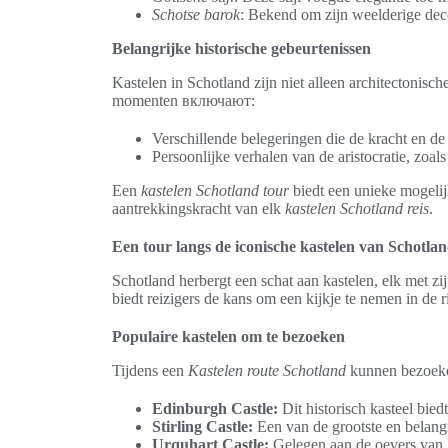
Schotse barok
: Bekend om zijn weelderige decor
Belangrijke historische gebeurtenissen
Kastelen in Schotland zijn niet alleen architectonis
momenten включают:
Verschillende belegeringen die de kracht en de 
Persoonlijke verhalen van de aristocratie, zoa
Een
kastelen Schotland tour
biedt een unieke mogelij
aantrekkingskracht van elk
kastelen Schotland reis
.
Een tour langs de iconische kastelen van Schotla
Schotland herbergt een schat aan kastelen, elk met z
biedt reizigers de kans om een kijkje te nemen in de r
Populaire kastelen om te bezoeken
Tijdens een
Kastelen route Schotland
kunnen bezoeker
Edinburgh Castle:
Dit historisch kasteel bied
Stirling Castle:
Een van de grootste en belangr
Urquhart Castle:
Gelegen aan de oevers van Lo