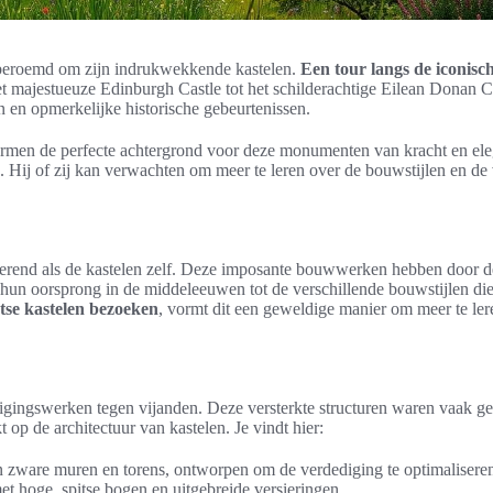
s beroemd om zijn indrukwekkende kastelen.
Een tour langs de iconisc
et majestueuze Edinburgh Castle tot het schilderachtige Eilean Donan Cas
en opmerkelijke historische gebeurtenissen.
rmen de perfecte achtergrond voor deze monumenten van kracht en el
Hij of zij kan verwachten om meer te leren over de bouwstijlen en de v
inerend als de kastelen zelf. Deze imposante bouwwerken hebben door de
hun oorsprong in de middeleeuwen tot de verschillende bouwstijlen die 
tse kastelen bezoeken
, vormt dit een geweldige manier om meer te lere
digingswerken tegen vijanden. Deze versterkte structuren waren vaak ge
op de architectuur van kastelen. Je vindt hier:
zware muren en torens, ontworpen om de verdediging te optimalisere
met hoge, spitse bogen en uitgebreide versieringen.