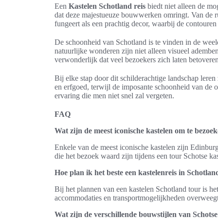
Een
Kastelen Schotland reis
biedt niet alleen de m
dat deze majestueuze bouwwerken omringt. Van de ruig
fungeert als een prachtig decor, waarbij de contoure
De schoonheid van Schotland is te vinden in de weel
natuurlijke wonderen zijn niet alleen visueel adembe
verwonderlijk dat veel bezoekers zich laten betover
Bij elke stap door dit schilderachtige landschap ler
en erfgoed, terwijl de imposante schoonheid van de o
ervaring die men niet snel zal vergeten.
FAQ
Wat zijn de meest iconische kastelen om te bezoe
Enkele van de meest iconische kastelen zijn Edinburgh
die het bezoek waard zijn tijdens een tour Schotse kas
Hoe plan ik het beste een kastelenreis in Schotlan
Bij het plannen van een kastelen Schotland tour is he
accommodaties en transportmogelijkheden overweegt 
Wat zijn de verschillende bouwstijlen van Schotse