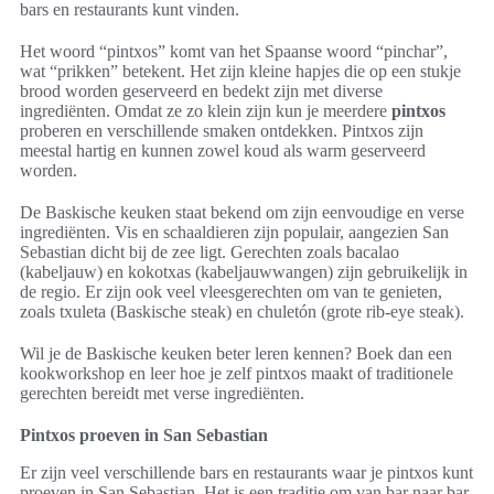
bars en restaurants kunt vinden.
Het woord “pintxos” komt van het Spaanse woord “pinchar”,
wat “prikken” betekent. Het zijn kleine hapjes die op een stukje
brood worden geserveerd en bedekt zijn met diverse
ingrediënten. Omdat ze zo klein zijn kun je meerdere
pintxos
proberen en verschillende smaken ontdekken. Pintxos zijn
meestal hartig en kunnen zowel koud als warm geserveerd
worden.
De Baskische keuken staat bekend om zijn eenvoudige en verse
ingrediënten. Vis en schaaldieren zijn populair, aangezien San
Sebastian dicht bij de zee ligt. Gerechten zoals bacalao
(kabeljauw) en kokotxas (kabeljauwwangen) zijn gebruikelijk in
de regio. Er zijn ook veel vleesgerechten om van te genieten,
zoals txuleta (Baskische steak) en chuletón (grote rib-eye steak).
Wil je de Baskische keuken beter leren kennen? Boek dan een
kookworkshop en leer hoe je zelf pintxos maakt of traditionele
gerechten bereidt met verse ingrediënten.
Pintxos proeven in San Sebastian
Er zijn veel verschillende bars en restaurants waar je pintxos kunt
proeven in San Sebastian. Het is een traditie om van bar naar bar