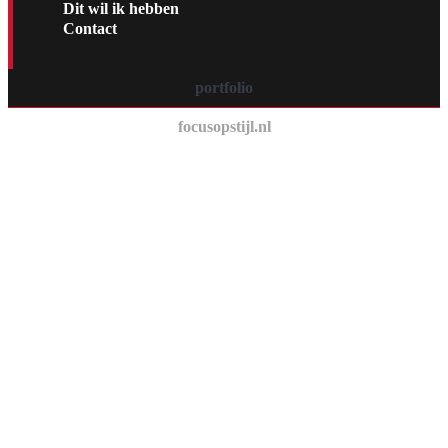
Dit wil ik hebben
Contact
portfolio
focusopstijl.nl