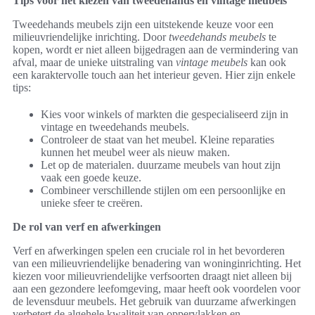
Tips voor het kiezen van tweedehands en vintage meubels
Tweedehands meubels zijn een uitstekende keuze voor een
milieuvriendelijke inrichting. Door
tweedehands meubels
te
kopen, wordt er niet alleen bijgedragen aan de vermindering van
afval, maar de unieke uitstraling van
vintage meubels
kan ook
een karaktervolle touch aan het interieur geven. Hier zijn enkele
tips:
Kies voor winkels of markten die gespecialiseerd zijn in
vintage en tweedehands meubels.
Controleer de staat van het meubel. Kleine reparaties
kunnen het meubel weer als nieuw maken.
Let op de materialen. duurzame meubels van hout zijn
vaak een goede keuze.
Combineer verschillende stijlen om een persoonlijke en
unieke sfeer te creëren.
De rol van verf en afwerkingen
Verf en afwerkingen spelen een cruciale rol in het bevorderen
van een milieuvriendelijke benadering van woninginrichting. Het
kiezen voor milieuvriendelijke verfsoorten draagt niet alleen bij
aan een gezondere leefomgeving, maar heeft ook voordelen voor
de levensduur meubels. Het gebruik van duurzame afwerkingen
verbetert de algehele kwaliteit van oppervlakken en