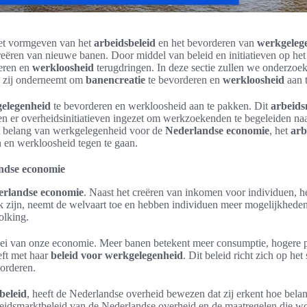
 het vormgeven van het
arbeidsbeleid
en het bevorderen van
werkgeleg
reëren van nieuwe banen. Door middel van beleid en initiatieven op he
eren en
werkloosheid
terugdringen. In deze sectie zullen we onderzoek
n zij onderneemt om
banencreatie
te bevorderen en
werkloosheid
aan 
elegenheid
te bevorderen en werkloosheid aan te pakken. Dit
arbeids
n er overheidsinitiatieven ingezet om werkzoekenden te begeleiden na
et belang van werkgelegenheid voor de
Nederlandse economie
, het
arb
 en werkloosheid tegen te gaan.
andse economie
erlandse economie
. Naast het creëren van inkomen voor individuen, he
k zijn, neemt de welvaart toe en hebben individuen meer mogelijkheden 
olking.
ei van onze economie. Meer banen betekent meer consumptie, hogere prod
eft met haar
beleid voor werkgelegenheid
. Dit beleid richt zich op h
orderen.
beleid
, heeft de Nederlandse overheid bewezen dat zij erkent hoe belan
arbeidsmarktbeleid van de Nederlandse overheid en de maatregelen die