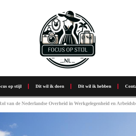
cus op stijl
Dit wil ik doen
Dit wil ik hebben
Cont
ol van de Nederlandse Overheid in Werkgelegenheid en Arbeidsb