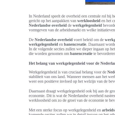
In Nederland speelt de overheid een centrale rol bij
gericht op het aanpakken van
werkloosheid
en het c
Nederlandse overheid
de
werkgelegenheid
bevord
vormgeven van de arbeidsmarkt en welke initiatieve
De
Nederlandse overheid
voert beleid om de
werkg
werkgelegenheid
en
banencreatie
. Daarnaast worde
In de volgende secties zullen we dieper ingaan op h
die worden genomen om
banencreatie
te bevorderen
Het belang van werkgelegenheid voor de Nederl
Werkgelegenheid is van cruciaal belang voor de
Ned
stabiliteit van ons land. Wanneer mensen aan het wer
weer een positieve invloed op het welzijn van de bev
Daarnaast draagt werkgelegenheid ook bij aan de gro
economie. Dit is wat de Nederlandse overheid nastre
werkloosheid om zo de groei van de economie te bev
Met een sterke focus op werkgelegenheid en
arbeids
komende secties zullen we in detail ingaan op het 