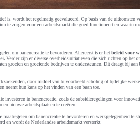
tief is, wordt het regelmatig geëvalueerd. Op basis van de uitkomsten
tinu te zorgen voor een arbeidsmarkt die goed functioneert en waarin 
elen om banencreatie te bevorderen. Allereerst is er het
beleid voor 
 Verder zijn er diverse overheidsinitiatieven die zich richten op het 
 laten groeien en groeiende bedrijven te ondersteunen. Dit draagt bij a
 werkzoekenden, door middel van bijvoorbeeld scholing of tijdelijke we
en neemt hun kans op het vinden van een baan toe.
 die investeren in banencreatie, zoals de subsidieregelingen voor innov
 en nieuwe arbeidsplaatsen te creëren.
 maatregelen om banencreatie te bevorderen en werkgelegenheid te stimu
erd en wordt de Nederlandse arbeidsmarkt versterkt.