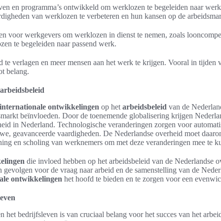
ieven en programma’s ontwikkeld om werklozen te begeleiden naar werk 
digheden van werklozen te verbeteren en hun kansen op de arbeidsmark
elen voor werkgevers om werklozen in dienst te nemen, zoals looncomp
zen te begeleiden naar passend werk.
 te verlagen en meer mensen aan het werk te krijgen. Vooral in tijde
ot belang.
 arbeidsbeleid
internationale ontwikkelingen
op het
arbeidsbeleid
van de Nederland
dsmarkt beïnvloeden. Door de toenemende globalisering krijgen Nederla
heid in Nederland. Technologische veranderingen zorgen voor automat
euwe, geavanceerde vaardigheden. De Nederlandse overheid moet daarom
ning en scholing van werknemers om met deze veranderingen mee te k
kelingen
die invloed hebben op het arbeidsbeleid van de Nederlandse ov
gevolgen voor de vraag naar arbeid en de samenstelling van de Nede
nale ontwikkelingen
het hoofd te bieden en te zorgen voor een evenwich
leven
 het bedrijfsleven is van cruciaal belang voor het succes van het arbe