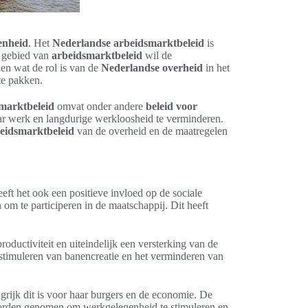
enheid
. Het
Nederlandse arbeidsmarktbeleid
is
t gebied van
arbeidsmarktbeleid
wil de
en wat de rol is van de
Nederlandse overheid
in het
te pakken.
marktbeleid
omvat onder andere
beleid voor
ar werk en langdurige werkloosheid te verminderen.
eidsmarktbeleid
van de overheid en de maatregelen
eft het ook een positieve invloed op de sociale
om te participeren in de maatschappij. Dit heeft
uctiviteit en uiteindelijk een versterking van de
et stimuleren van banencreatie en het verminderen van
grijk dit is voor haar burgers en de economie. De
 worden genomen om werkgelegenheid te stimuleren en