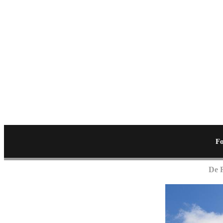
Fo
De R