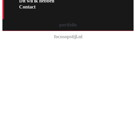
Dit wil ik hebben
Contact
portfolio
focusopstijl.nl