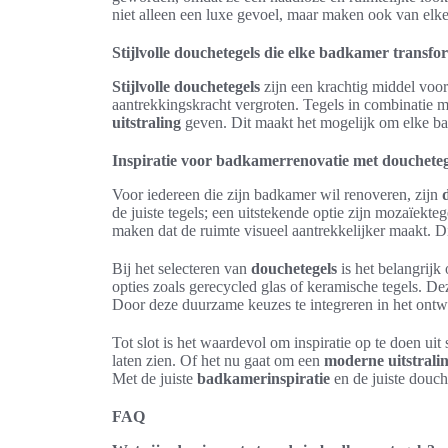
niet alleen een luxe gevoel, maar maken ook van el
Stijlvolle douchetegels die elke badkamer transf
Stijlvolle douchetegels
zijn een krachtig middel voor 
aantrekkingskracht vergroten. Tegels in combinatie m
uitstraling
geven. Dit maakt het mogelijk om elke badk
Inspiratie voor badkamerrenovatie met doucheteg
Voor iedereen die zijn badkamer wil renoveren, zijn
de juiste tegels; een uitstekende optie zijn mozaïekte
maken dat de ruimte visueel aantrekkelijker maakt. D
Bij het selecteren van
douchetegels
is het belangrij
opties zoals gerecycled glas of keramische tegels. De
Door deze duurzame keuzes te integreren in het ontw
Tot slot is het waardevol om inspiratie op te doen uit
laten zien. Of het nu gaat om een
moderne uitstrali
Met de juiste
badkamerinspiratie
en de juiste douch
FAQ