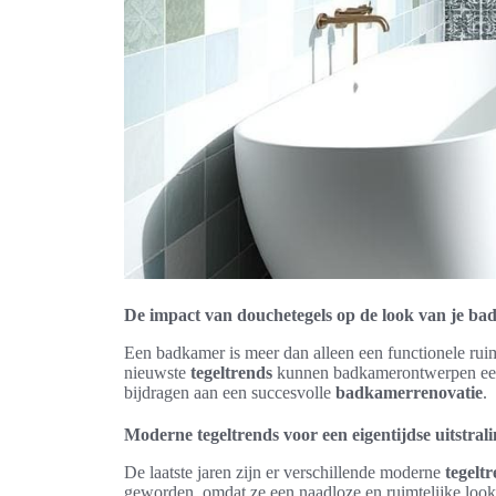
De impact van douchetegels op de look van je b
Een badkamer is meer dan alleen een functionele rui
nieuwste
tegeltrends
kunnen badkamerontwerpen een 
bijdragen aan een succesvolle
badkamerrenovatie
.
Moderne tegeltrends voor een eigentijdse uitstral
De laatste jaren zijn er verschillende moderne
tegelt
geworden, omdat ze een naadloze en ruimtelijke look 