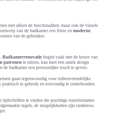
en niet alleen de functionaliteit, maar ook de visuele
t ontwerp van de badkamer een frisse en
moderne
 wensen van de gebruiker.
n.
Badkamerrenovatie
begint vaak met de keuze van
en patronen
te mixen, kan men een uniek design
 om de badkamer een persoonlijke touch te geven.
mensen gaan tegenwoordig voor milieuvriendelijke
ok praktisch in gebruik en eenvoudig te onderhouden.
 tijdschriften te vinden die prachtige transformaties
andgemaakte tegels, de mogelijkheden zijn eindeloos.
get.