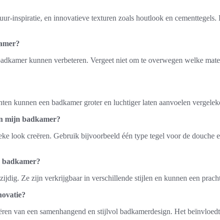
ur-inspiratie, en innovatieve texturen zoals houtlook en cementtegels. 
kamer?
 badkamer kunnen verbeteren. Vergeet niet om te overwegen welke mater
etinten kunnen een badkamer groter en luchtiger laten aanvoelen vergele
 in mijn badkamer?
eke look creëren. Gebruik bijvoorbeeld één type tegel voor de douche 
de badkamer?
zijdig. Ze zijn verkrijgbaar in verschillende stijlen en kunnen een pra
novatie?
reëren van een samenhangend en stijlvol badkamerdesign. Het beïnvloedt n