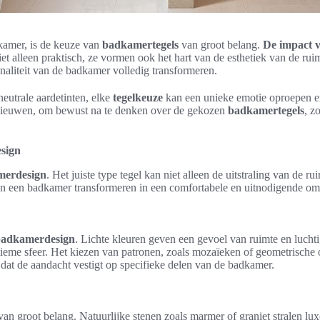
amer, is de keuze van
badkamertegels
van groot belang.
De impact v
iet alleen praktisch, ze vormen ook het hart van de esthetiek van de rui
onaliteit van de badkamer volledig transformeren.
eutrale aardetinten, elke
tegelkeuze
kan een unieke emotie oproepen en
ernieuwen, om bewust na te denken over de gekozen
badkamertegels
, z
esign
merdesign
. Het juiste type tegel kan niet alleen de uitstraling van de 
n een badkamer transformeren in een comfortabele en uitnodigende om
badkamerdesign
. Lichte kleuren geven een gevoel van ruimte en luchti
ieme sfeer. Het kiezen van patronen, zoals mozaïeken of geometrische 
at de aandacht vestigt op specifieke delen van de badkamer.
an groot belang. Natuurlijke stenen zoals marmer of graniet stralen l