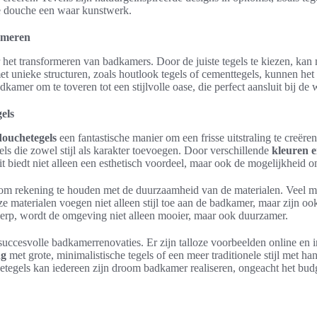
ke douche een waar kunstwerk.
ormeren
het transformeren van badkamers. Door de juiste tegels te kiezen, kan m
et unieke structuren, zoals houtlook tegels of cementtegels, kunnen he
amer om te toveren tot een stijlvolle oase, die perfect aansluit bij de
els
douchetegels
een fantastische manier om een frisse uitstraling te creëre
gels die zowel stijl als karakter toevoegen. Door verschillende
kleuren 
it biedt niet alleen een esthetisch voordeel, maar ook de mogelijkheid
k om rekening te houden met de duurzaamheid van de materialen. Veel 
ze materialen voegen niet alleen stijl toe aan de badkamer, maar zijn o
erp, wordt de omgeving niet alleen mooier, maar ook duurzamer.
 succesvolle badkamerrenovaties. Er zijn talloze voorbeelden online en in
ng
met grote, minimalistische tegels of een meer traditionele stijl met h
etegels kan iedereen zijn droom badkamer realiseren, ongeacht het bud