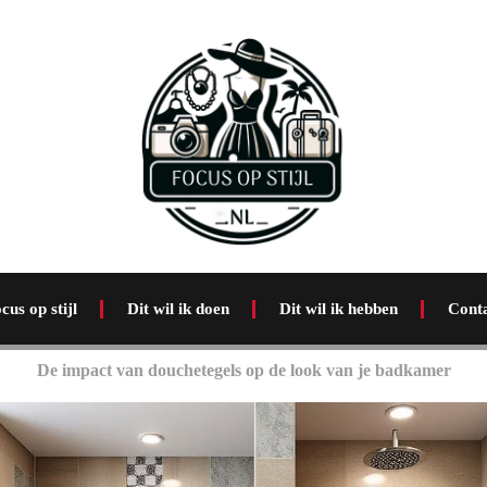
cus op stijl
Dit wil ik doen
Dit wil ik hebben
Cont
De impact van douchetegels op de look van je badkamer