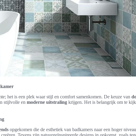
adkamer
mte; het is een plek waar stijl en comfort samenkomen. De keuze van
do
stijlvolle en
moderne uitstraling
krijgen. Het is belangrijk om te kij
ing
rends
opgekomen die de esthetiek van badkamers naar een hoger niveau ti
creëren. Tevens zijn natuurgeïnspireerde designs in opkomst, zoals teg