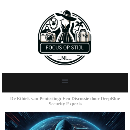
De Ethiek van Pentesting: Een Discussie door DeepBlue
Security Experts