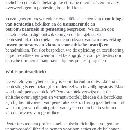
toelichten en enkele belangrijke ethische dilemma’s en privacy
overwegingen in pentesting benadrukken.
Vervolgens zullen we enkele essentiële aspecten van
deontologie
van pentesting
bekijken en de
transparantie en
betrouwbaarheid in pentesting
bespreken. We zullen ook
enkele toekomstige ontwikkelingen op het gebied van
pentestethiek onderzoeken en de noodzaak van
samenwerking
tussen pentesters en klanten voor ethische practijken
benadrukken. Tot slot bespreken we de opleiding en certificering
in pentestethiek en waarom het belangrijk is voor pentesters om
ethische normen te handhaven tijdens pentest-projecten.
Wat is pentestethiek?
De wereld van cybersecurity is voortdurend in ontwikkeling en
pentesting is een belangrijk onderdeel van beveiligingstests. Maar
wat houdt pentestethiek in? Pentestethiek verwijst naar de
ethische overwegingen en verantwoordelijkheden die betrokken
zijn bij het uitvoeren van penetratietesten. Hierbij gaat het om het
waarborgen van de integriteit van systemen en het beschermen
van de privacy van gebruikers.
Pentesters moeten professionele ethische richtlijnen volgen om
verantwoordelijkheid te nemen voor hun acties en de belangen