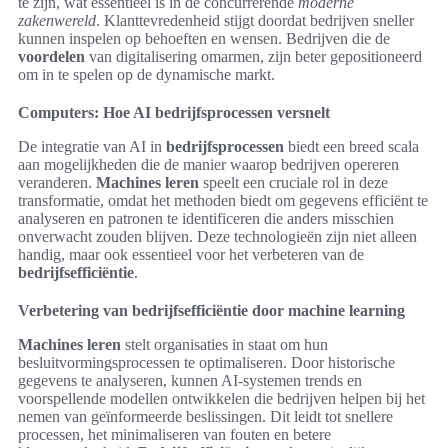
te zijn, wat essentieel is in de concurrerende
moderne
zakenwereld
. Klanttevredenheid stijgt doordat bedrijven sneller
kunnen inspelen op behoeften en wensen. Bedrijven die de
voordelen
van digitalisering omarmen, zijn beter gepositioneerd
om in te spelen op de dynamische markt.
Computers: Hoe AI bedrijfsprocessen versnelt
De integratie van AI in
bedrijfsprocessen
biedt een breed scala
aan mogelijkheden die de manier waarop bedrijven opereren
veranderen.
Machines leren
speelt een cruciale rol in deze
transformatie, omdat het methoden biedt om gegevens efficiënt te
analyseren en patronen te identificeren die anders misschien
onverwacht zouden blijven. Deze technologieën zijn niet alleen
handig, maar ook essentieel voor het verbeteren van de
bedrijfsefficiëntie
.
Verbetering van bedrijfsefficiëntie door machine learning
Machines leren
stelt organisaties in staat om hun
besluitvormingsprocessen te optimaliseren. Door historische
gegevens te analyseren, kunnen AI-systemen trends en
voorspellende modellen ontwikkelen die bedrijven helpen bij het
nemen van geïnformeerde beslissingen. Dit leidt tot snellere
processen, het minimaliseren van fouten en betere