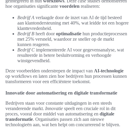
geïntegreerd in hun
workflows
. Deze
case studies
demonstreren
hoe organisaties significante
voordelen
realiseren:
Bedrijf A
verlaagde door de inzet van AI de tijd besteed
aan klantondersteuning met 40%, wat leidde tot een hogere
klanttevredenheid.
Bedrijf B
heeft door
optimalisatie
hun productieprocessen
met 25% versneld, waardoor ze sneller op de markt
kunnen reageren.
Bedrijf C
implementeerde AI voor gegevensanalyse, wat
resulteerde in betere besluitvorming en verhoogde
winstgevendheid.
Deze voorbeelden onderstrepen de impact van
AI-technologie
op workflows en laten zien hoe bedrijven hun processen kunnen
transformeren voor een efficiëntere toekomst.
Innovatie door automatisering en digitale transformatie
Bedrijven staan voor constante uitdagingen in een steeds
veranderende markt.
Innovatie
speelt een cruciale rol in dit
proces, vooral door middel van automatisering en
digitale
transformatie
. Organisaties passen zich aan nieuwe
technologieën aan, wat hen helpt om concurrerend te blijven.