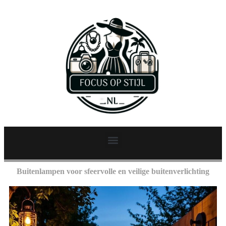
Buitenlampen voor sfeervolle en veilige buitenverlichting