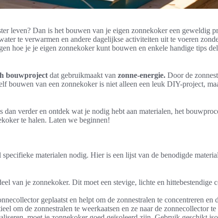
ter leven? Dan is het bouwen van je eigen zonnekoker een geweldig pr
ater te verwarmen en andere dagelijkse activiteiten uit te voeren zonder
eggen hoe je je eigen zonnekoker kunt bouwen en enkele handige tips del
ch bouwproject
dat gebruikmaakt van
zonne-energie.
Door de zonnestr
 bouwen van een zonnekoker is niet alleen een leuk DIY-project, maar 
 dan verder en ontdek wat je nodig hebt aan materialen, het bouwproc
ekoker te halen. Laten we beginnen!
specifieke materialen nodig. Hier is een lijst van de benodigde materia
deel van je zonnekoker. Dit moet een stevige, lichte en hittebestendige c
nnecollector geplaatst en helpt om de zonnestralen te concentreren en 
ieel om de zonnestralen te weerkaatsen en ze naar de zonnecollector te 
iseren, moet je zonnekoker goed geïsoleerd zijn. Gebruik geschikt is