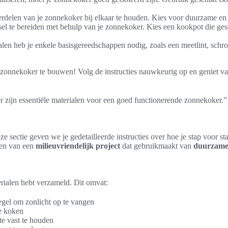
rdelen van je zonnekoker bij elkaar te houden. Kies voor duurzame en l
l te bereiden met behulp van je zonnekoker. Kies een kookpot die ges
en heb je enkele basisgereedschappen nodig, zoals een meetlint, schro
 zonnekoker te bouwen! Volg de instructies nauwkeurig op en geniet v
or zijn essentiële materialen voor een goed functionerende zonnekoker.”
 sectie geven we je gedetailleerde instructies over hoe je stap voor s
ten van een
milieuvriendelijk project
dat gebruikmaakt van
duurzame
erialen hebt verzameld. Dit omvat:
iegel om zonlicht op te vangen
e koken
e vast te houden