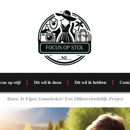
cus op stijl
Dit wil ik doen
Dit wil ik hebben
Cont
Bouw Je Eigen Zonnekoker: Een Milieuvriendelijk Project