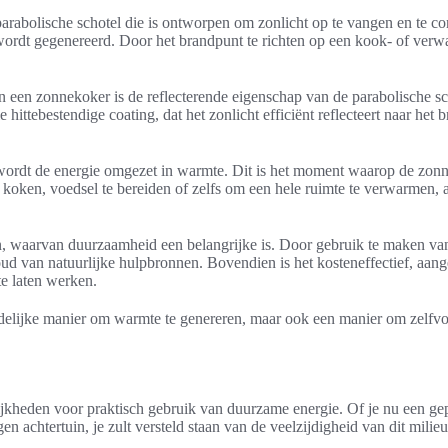
parabolische schotel die is ontworpen om zonlicht op te vangen en te co
ordt gegenereerd. Door het brandpunt te richten op een kook- of ver
n een zonnekoker is de reflecterende eigenschap van de parabolische s
e hittebestendige coating, dat het zonlicht efficiënt reflecteert naar he
wordt de energie omgezet in warmte. Dit is het moment waarop de zonne
koken, voedsel te bereiden of zelfs om een hele ruimte te verwarmen, a
, waarvan duurzaamheid een belangrijke is. Door gebruik te maken van 
d van natuurlijke hulpbronnen. Bovendien is het kosteneffectief, aangez
te laten werken.
ndelijke manier om warmte te genereren, maar ook een manier om zelfvoo
jkheden voor praktisch gebruik van duurzame energie. Of je nu een g
n achtertuin, je zult versteld staan van de veelzijdigheid van dit milieu