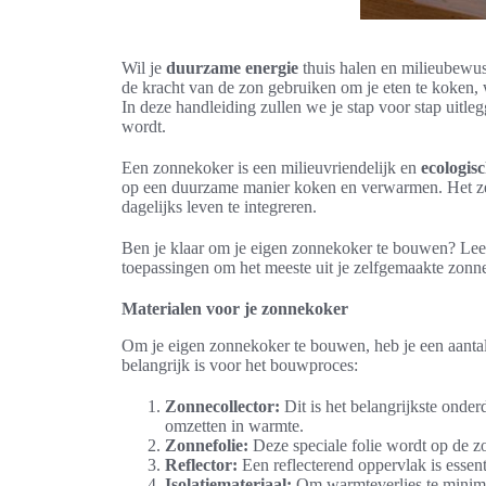
Wil je
duurzame energie
thuis halen en milieubewus
de kracht van de zon gebruiken om je eten te koken, w
In deze handleiding zullen we je stap voor stap uitl
wordt.
Een zonnekoker is een milieuvriendelijk en
ecologis
op een duurzame manier koken en verwarmen. Het zelf
dagelijks leven te integreren.
Ben je klaar om je eigen zonnekoker te bouwen? Lees
toepassingen om het meeste uit je zelfgemaakte zonn
Materialen voor je zonnekoker
Om je eigen zonnekoker te bouwen, heb je een aantal 
belangrijk is voor het bouwproces:
Zonnecollector:
Dit is het belangrijkste onder
omzetten in warmte.
Zonnefolie:
Deze speciale folie wordt op de zo
Reflector:
Een reflecterend oppervlak is essent
Isolatiemateriaal:
Om warmteverlies te minimal