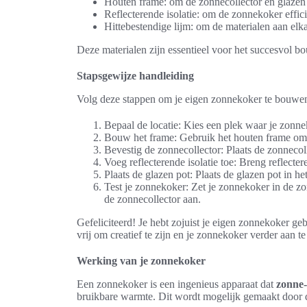
Houten frame: om de zonnecollector en glazen
Reflecterende isolatie: om de zonnekoker effic
Hittebestendige lijm: om de materialen aan elka
Deze materialen zijn essentieel voor het succesvol 
Stapsgewijze handleiding
Volg deze stappen om je eigen zonnekoker te bouwe
Bepaal de locatie: Kies een plek waar je zonn
Bouw het frame: Gebruik het houten frame om de
Bevestig de zonnecollector: Plaats de zonnecoll
Voeg reflecterende isolatie toe: Breng reflect
Plaats de glazen pot: Plaats de glazen pot in h
Test je zonnekoker: Zet je zonnekoker in de z
de zonnecollector aan.
Gefeliciteerd! Je hebt zojuist je eigen zonnekoker g
vrij om creatief te zijn en je zonnekoker verder aan 
Werking van je zonnekoker
Een zonnekoker is een ingenieus apparaat dat
zonne-
bruikbare warmte. Dit wordt mogelijk gemaakt door 