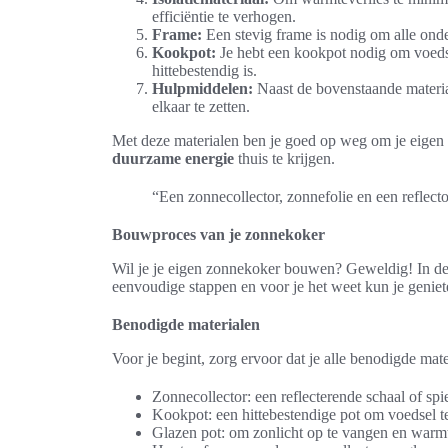
efficiëntie te verhogen.
Frame:
Een stevig frame is nodig om alle onde
Kookpot:
Je hebt een kookpot nodig om voedse
hittebestendig is.
Hulpmiddelen:
Naast de bovenstaande material
elkaar te zetten.
Met deze materialen ben je goed op weg om je eigen
duurzame energie
thuis te krijgen.
“Een zonnecollector, zonnefolie en een reflect
Bouwproces van je zonnekoker
Wil je je eigen zonnekoker bouwen? Geweldig! In deze
eenvoudige stappen en voor je het weet kun je genie
Benodigde materialen
Voor je begint, zorg ervoor dat je alle benodigde mat
Zonnecollector: een reflecterende schaal of sp
Kookpot: een hittebestendige pot om voedsel t
Glazen pot: om zonlicht op te vangen en warmt