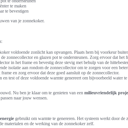
 pot te ondersteunen
iënter te maken
ar te bevestigen
bouwen van je zonnekoker.
n:
ekoker voldoende zonlicht kan opvangen. Plaats hem bij voorkeur buite
 zonnecollector en glazen pot te ondersteunen. Zorg ervoor dat het fra
ector in het frame en bevestig deze stevig met behulp van de hittebeste
erende isolatie aan rondom de zonnecollector om te zorgen voor een bet
et frame en zorg ervoor dat deze goed aansluit op de zonnecollector.
on en test of deze voldoende warmte genereert om bijvoorbeeld water te
ebouwd. Nu ben je klaar om te genieten van een
milieuvriendelijk proje
te passen naar jouw wensen.
energie
gebruikt om warmte te genereren. Het systeem werkt door de zo
de materialen en de werking van de zonnekoker zelf.