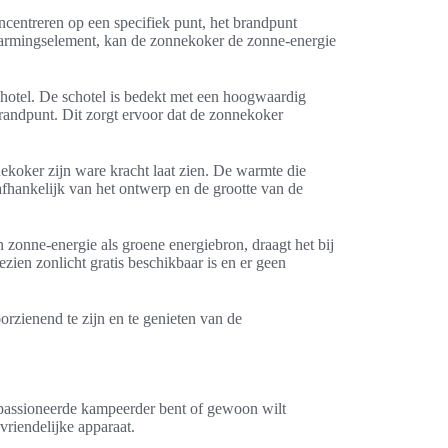
ncentreren op een specifiek punt, het brandpunt
warmingselement, kan de zonnekoker de zonne-energie
chotel. De schotel is bedekt met een hoogwaardig
t brandpunt. Dit zorgt ervoor dat de zonnekoker
koker zijn ware kracht laat zien. De warmte die
fhankelijk van het ontwerp en de grootte van de
zonne-energie als groene energiebron, draagt het bij
ien zonlicht gratis beschikbaar is en er geen
rzienend te zijn en te genieten van de
epassioneerde kampeerder bent of gewoon wilt
vriendelijke apparaat.