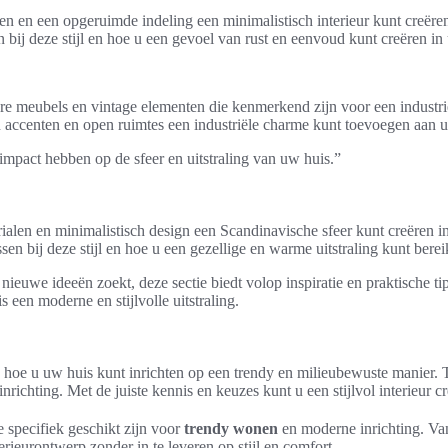
ren en een opgeruimde indeling een minimalistisch interieur kunt creëre
 bij deze stijl en hoe u een gevoel van rust en eenvoud kunt creëren i
ere meubels en vintage elementen die kenmerkend zijn voor een industrie
en accenten en open ruimtes een industriële charme kunt toevoegen aan
 impact hebben op de sfeer en uitstraling van uw huis.”
rialen en minimalistisch design een Scandinavische sfeer kunt creëren in
n bij deze stijl en hoe u een gezellige en warme uitstraling kunt berei
uwe ideeën zoekt, deze sectie biedt volop inspiratie en praktische tips
s een moderne en stijlvolle uitstraling.
” hoe u uw huis kunt inrichten op een trendy en milieubewuste manier.
nrichting. Met de juiste kennis en keuzes kunt u een stijlvol interieur c
 specifiek geschikt zijn voor
trendy wonen
en moderne inrichting. Van
ieurontwerp zonder in te leveren op stijl en comfort.