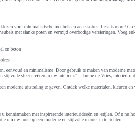
e kiezen voor minimalistische meubels en accessoires. Less is more! G
r meubels met slanke poten en vermijd overbodige versieringen. Voeg en
.
al en beton
oires
jnen, eenvoud en minimalisme. Door gebruik te maken van moderne materi
 stijlvolle sfeer creëren in uw interieur.” – Janine de Vries, interieuro
en moderne uitstraling te geven. Ontdek welke materialen, kleuren en v
 u kennismaken met inspirerende interieurideeën en -stijlen. Of u nu hou
ratie om uw huis op een moderne en stijlvolle manier in te richten.