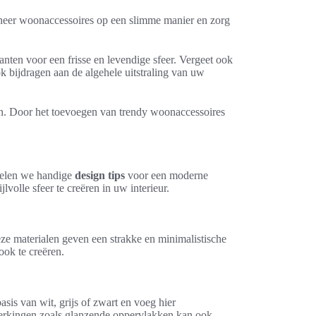
bineer woonaccessoires op een slimme manier en zorg
lanten voor een frisse en levendige sfeer. Vergeet ook
k bijdragen aan de algehele uitstraling van uw
ven. Door het toevoegen van trendy woonaccessoires
 delen we handige
design tips
voor een moderne
volle sfeer te creëren in uw interieur.
eze materialen geven een strakke en minimalistische
ook te creëren.
sis van wit, grijs of zwart en voeg hier
fwerkingen zoals glanzende oppervlakken kan ook