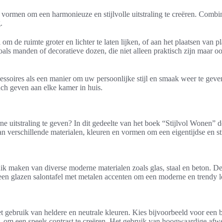
n vormen om een harmonieuze en stijlvolle uitstraling te creëren. Com
.
m de ruimte groter en lichter te laten lijken, of aan het plaatsen van p
als manden of decoratieve dozen, die niet alleen praktisch zijn maar oo
cessoires als een manier om uw persoonlijke stijl en smaak weer te ge
ouch geven aan elke kamer in huis.
e uitstraling te geven? In dit gedeelte van het boek “Stijlvol Wonen”
 verschillende materialen, kleuren en vormen om een eigentijdse en stijl
uik maken van diverse moderne materialen zoals glas, staal en beton. D
 een glazen salontafel met metalen accenten om een moderne en trendy l
 gebruik van heldere en neutrale kleuren. Kies bijvoorbeeld voor een ba
auw, om een speels contrast te creëren. Het gebruik van hoogwaardige a