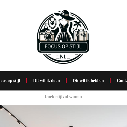
cus op stijl
Dit wil ik doen
Dit wil ik hebben
Cont
boek stijlvol wonen