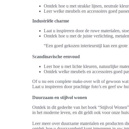
Ontdek hoe u met strakke lijnen, neutrale kleu
Leer welke meubels en accessoires goed passen
Industriële charme
Laat u inspireren door de ruwe materialen, sto
Ontdek hoe u met de juiste verlichting, metal
“Een goed gekozen interieurstijl kan een grote
Scandinavische eenvoud
Leer hoe u met lichte kleuren, natuurlijke mate
Ontdek welke meubels en accessoires goed passe
Of u nu een complete make-over wilt of gewoon wat nie
Laat u inspireren door prachtige foto’s en geef uw hui
Duurzaam en stijlvol wonen
Ontdek in dit gedeelte van het boek “Stijlvol Wonen
in het moderne leven, en dit geldt ook voor onze huisi
Leer meer over duurzame materialen en producten die
ontdek hoe u duurzaamheid kunt integreren in uw inter