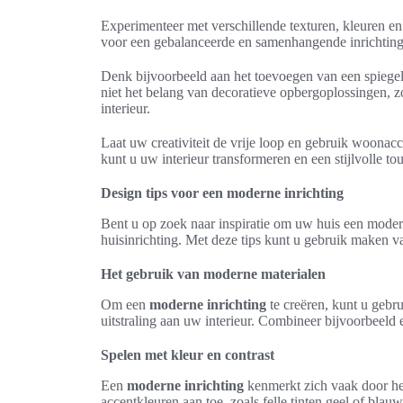
Experimenteer met verschillende texturen, kleuren e
voor een gebalanceerde en samenhangende inrichting
Denk bijvoorbeeld aan het toevoegen van een spiegel o
niet het belang van decoratieve opbergoplossingen, zo
interieur.
Laat uw creativiteit de vrije loop en gebruik woonac
kunt u uw interieur transformeren en een stijlvolle t
Design tips voor een moderne inrichting
Bent u op zoek naar inspiratie om uw huis een modern
huisinrichting. Met deze tips kunt u gebruik maken van
Het gebruik van moderne materialen
Om een
moderne inrichting
te creëren, kunt u gebr
uitstraling aan uw interieur. Combineer bijvoorbeeld
Spelen met kleur en contrast
Een
moderne inrichting
kenmerkt zich vaak door het
accentkleuren aan toe, zoals felle tinten geel of bl