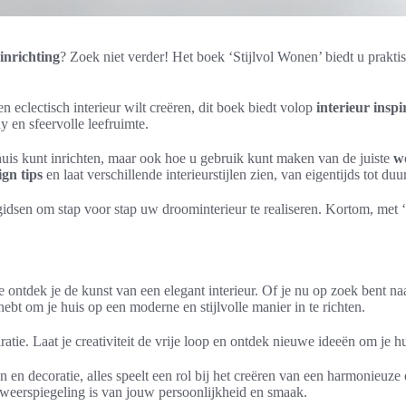
inrichting
? Zoek niet verder! Het boek ‘Stijlvol Wonen’ biedt u prakti
n eclectisch interieur wilt creëren, dit boek biedt volop
interieur inspi
y en sfeervolle leefruimte.
huis kunt inrichten, maar ook hoe u gebruik kunt maken van de juiste
w
ign tips
en laat verschillende interieurstijlen zien, van eigentijds tot du
 gidsen om stap voor stap uw droominterieur te realiseren. Kortom, met ‘
 ontdek je de kunst van een elegant interieur. Of je nu op zoek bent n
 hebt om je huis op een moderne en stijlvolle manier in te richten.
iratie. Laat je creativiteit de vrije loop en ontdek nieuwe ideeën om je h
 en decoratie, alles speelt een rol bij het creëren van een harmonieuze e
en weerspiegeling is van jouw persoonlijkheid en smaak.