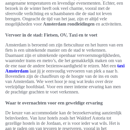
aangename temperaturen en levendige evenementen. Echter, een
bezoek in de winter heeft ook veel charme, vooral met de
sfeervolle verlichting en schaatsbanen die de stad tot leven
brengen. Ongeacht de tijd van het jaar, zijn er altijd vele
mogelijkheden voor
Amsterdam rondleidingen
en activiteiten.
Vervoer in de stad: Fietsen, OV, Taxi en te voet
Amsterdam is beroemd om zijn fietscultuur en het huren van een
fiets is een uitstekende manier om de stad te verkennen.
Daarnaast zijn er uitstekende openbaar vervoersmogelijkheden,
waaronder trams en metro’s, die het gemakkelijk maken om van
de ene naar de andere bezienswaardigheid te reizen. Met een
taxi
Amsterdam
laat jij je eenvoudig vervoeren van plek a naar b.
Bovendien zijn de chauffeurs op de hoogte van de ins en outs
van Amsterdam. Wie weet hoor je nog wat leuks over deze
veelzijdige hoofdstad. Voor een meer intieme ervaring kan men
de prachtige grachten te voet verkennen.
Waar te overnachten voor een geweldige ervaring
De keuze van accommodatie kan de bezoekervaring aanzienlijk
beïnvloeden. Van luxe hotels zoals het Waldorf Astoria tot
gezellige hostels in de Jordaan, er is voor ieder wat wils. Het is
aan te raden om van tevoren te reserveren, vooral in het