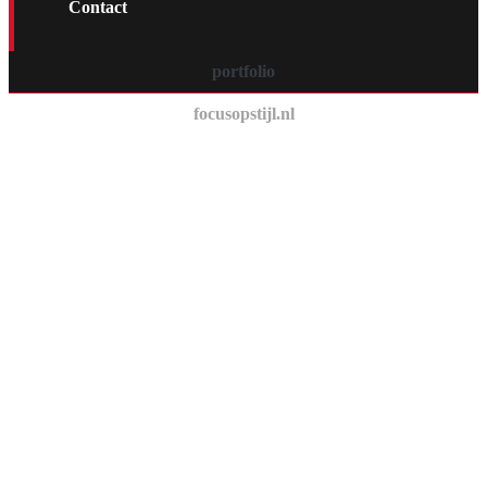
Contact
portfolio
focusopstijl.nl