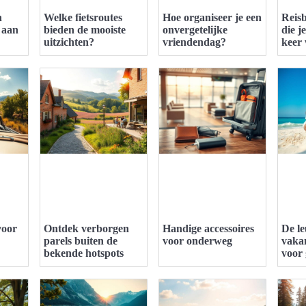
n
Welke fietsroutes
Hoe organiseer je een
Reis
 aan
bieden de mooiste
onvergetelijke
die j
uitzichten?
vriendendag?
keer 
voor
Ontdek verborgen
Handige accessoires
De le
parels buiten de
voor onderweg
vaka
bekende hotspots
voor