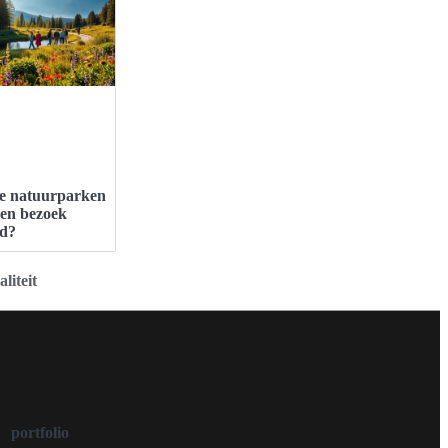
e natuurparken
een bezoek
d?
liteit
portfolio