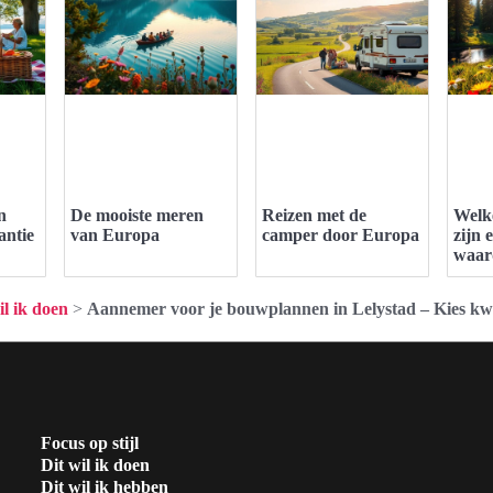
n
De mooiste meren
Reizen met de
Welk
antie
van Europa
camper door Europa
zijn 
waar
il ik doen
>
Aannemer voor je bouwplannen in Lelystad – Kies kwa
Focus op stijl
Dit wil ik doen
Dit wil ik hebben