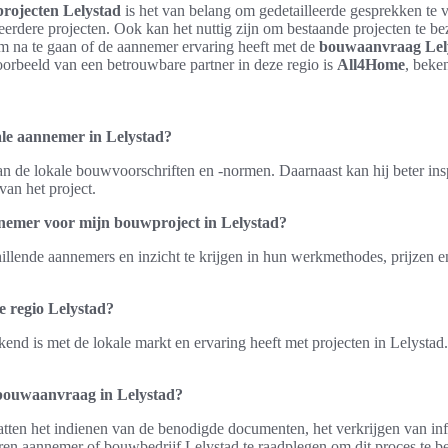
rojecten Lelystad
is het van belang om gedetailleerde gesprekken te 
eerdere projecten. Ook kan het nuttig zijn om bestaande projecten te b
 om na te gaan of de aannemer ervaring heeft met de
bouwaanvraag Lel
orbeeld van een betrouwbare partner in deze regio is
All4Home
, beke
ale aannemer in Lelystad?
an de lokale bouwvoorschriften en -normen. Daarnaast kan hij beter in
van het project.
nnemer voor mijn bouwproject in Lelystad?
illende aannemers en inzicht te krijgen in hun werkmethodes, prijzen e
.
 regio Lelystad?
end is met de lokale markt en ervaring heeft met projecten in Lelystad.
 bouwaanvraag in Lelystad?
ten het indienen van de benodigde documenten, het verkrijgen van inf
ren aannemer of bouwbedrijf Lelystad te raadplegen om dit proces te b