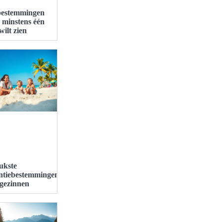
bestemmingen
e minstens één
wilt zien
ukste
ntiebestemmingen
 gezinnen