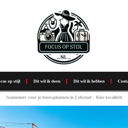
cus op stijl
Dit wil ik doen
Dit wil ik hebben
Cont
Aannemer voor je bouwplannen in Lelystad – Kies kwaliteit