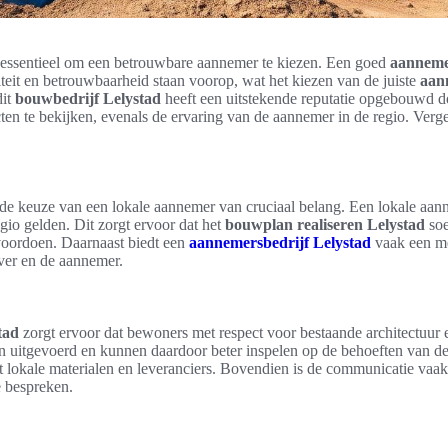
t essentieel om een betrouwbare aannemer te kiezen. Een goed
aanneme
eit en betrouwbaarheid staan voorop, wat het kiezen van de juiste
aan
dit
bouwbedrijf Lelystad
heeft een uitstekende reputatie opgebouwd d
jecten te bekijken, evenals de ervaring van de aannemer in de regio. Ve
s de keuze van een lokale aannemer van cruciaal belang. Een lokale aa
gio gelden. Dit zorgt ervoor dat het
bouwplan realiseren Lelystad
soe
voordoen. Daarnaast biedt een
aannemersbedrijf Lelystad
vaak een me
ever en de aannemer.
tad
zorgt ervoor dat bewoners met respect voor bestaande architectuur
 uitgevoerd en kunnen daardoor beter inspelen op de behoeften van de 
t lokale materialen en leveranciers. Bovendien is de communicatie vaak 
 bespreken.